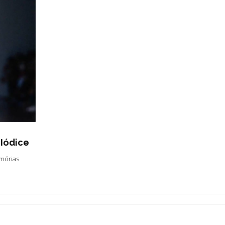
 Iódice
emórias