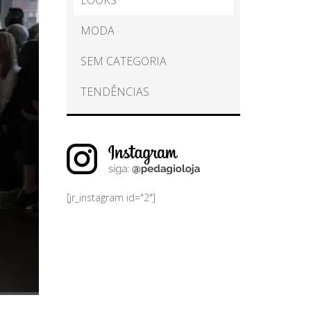
LOOKS
MODA
SEM CATEGORIA
TENDÊNCIAS
[jr_instagram id="2"]