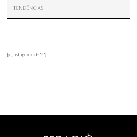
TENDÊNCIAS
[jr_instagram id="2"]