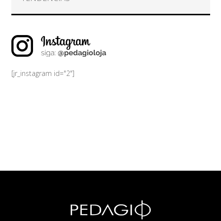
[jr_instagram id="2"]